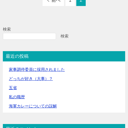
前へ
1
2
検索
検索
最近の投稿
家事調停委員に採用されました
どっちが好き（大事）？
五省
私の職歴
海軍カレーについての誤解