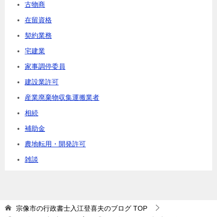
古物商
在留資格
契約業務
宅建業
家事調停委員
建設業許可
産業廃棄物収集運搬業者
相続
補助金
農地転用・開発許可
雑談
宗像市の行政書士入江登喜夫のブログ
TOP