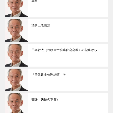
五省
法的三段論法
日本行政（行政書士会連合会会報）の記事から
「行政書士倫理綱領」考
書評（失敗の本質）