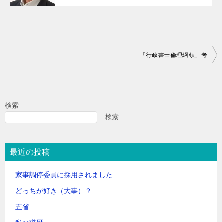
投
「行政書士倫理綱領」考
稿
ナ
ビ
検索
ゲ
検索
ー
シ
最近の投稿
ョ
家事調停委員に採用されました
ン
どっちが好き（大事）？
五省