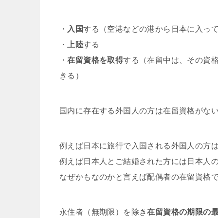
・
入国
する（空港などの港から日本に入っ
・
上陸
する
・
在留資格を取得
する（在留中は、その資
きる）
国内に存在する外国人の方は在留資格がな
例えば日本に旅行で入国される外国人の方
例えば日本人とご結婚された方には日本人
なぜかもなのかと言えば配偶者の在留資格
永住者（無期限）を除き
在留資格の期限の最