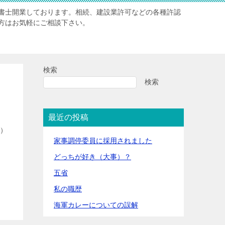
書士開業しております。相続、建設業許可などの各種許認
方はお気軽にご相談下さい。
検索
検索
最近の投稿
す）
家事調停委員に採用されました
どっちが好き（大事）？
五省
私の職歴
海軍カレーについての誤解